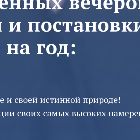
щенных вечеро
 и постановк
на год:
бе и своей истинной природе!
ции своих самых высоких намере