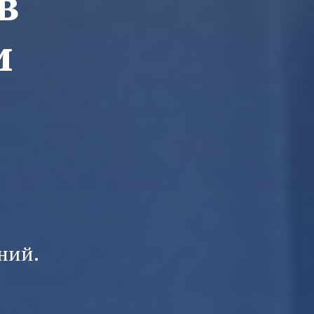
в
и
ний.